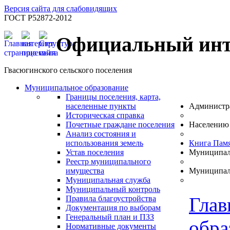
Версия сайта для слабовидящих
ГОСТ Р52872-2012
Официальный инт
Гвасюгинского сельского поселения
Муниципальное образование
Границы поселения, карта,
населенные пункты
Администр
Историческая справка
Почетные граждане поселения
Населению
Анализ состояния и
использования земель
Книга Пам
Устав поселения
Муниципал
Реестр муниципального
имущества
Муниципал
Муниципальная служба
Муниципальный контроль
Глав
Правила благоустройства
Документация по выборам
Генеральный план и ПЗЗ
обра
Нормативные документы