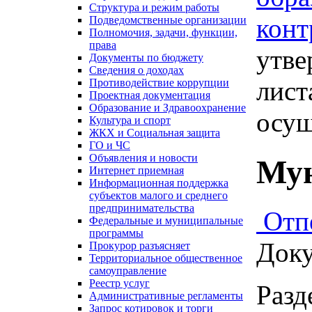
Структура и режим работы
конт
Подведомственные организации
Полномочия, задачи, функции,
права
утве
Документы по бюджету
Сведения о доходах
лист
Противодействие коррупции
Проектная документация
Образование и Здравоохранение
осущ
Культура и спорт
ЖКХ и Социальная защита
ГО и ЧС
Объявления и новости
Мун
Интернет приемная
Информационная поддержка
субъектов малого и среднего
предпринимательства
Отп
Федеральные и муниципальные
программы
Доку
Прокурор разъясняет
Территориальное общественное
самоуправление
Реестр услуг
Разд
Административные регламенты
Запрос котировок и торги