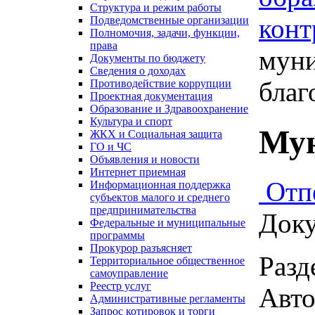
Структура и режим работы
конт
Подведомственные организации
Полномочия, задачи, функции,
права
муни
Документы по бюджету
Сведения о доходах
благ
Противодействие коррупции
Проектная документация
Образование и Здравоохранение
Культура и спорт
Мун
ЖКХ и Социальная защита
ГО и ЧС
Объявления и новости
Интернет приемная
Отп
Информационная поддержка
субъектов малого и среднего
предпринимательства
Доку
Федеральные и муниципальные
программы
Прокурор разъясняет
Разд
Территориальное общественное
самоуправление
Реестр услуг
Авто
Административные регламенты
Запрос котировок и торги