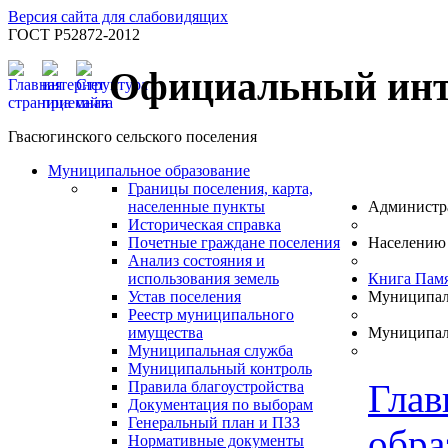
Версия сайта для слабовидящих
ГОСТ Р52872-2012
Официальный инт
Гвасюгинского сельского поселения
Муниципальное образование
Границы поселения, карта,
населенные пункты
Администр
Историческая справка
Почетные граждане поселения
Населению
Анализ состояния и
использования земель
Книга Пам
Устав поселения
Муниципал
Реестр муниципального
имущества
Муниципал
Муниципальная служба
Муниципальный контроль
Глав
Правила благоустройства
Документация по выборам
Генеральный план и ПЗЗ
обра
Нормативные документы