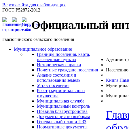
Версия сайта для слабовидящих
ГОСТ Р52872-2012
Официальный инт
Гвасюгинского сельского поселения
Муниципальное образование
Границы поселения, карта,
населенные пункты
Администр
Историческая справка
Почетные граждане поселения
Населению
Анализ состояния и
использования земель
Книга Пам
Устав поселения
Муниципал
Реестр муниципального
имущества
Муниципал
Муниципальная служба
Муниципальный контроль
Глав
Правила благоустройства
Документация по выборам
Генеральный план и ПЗЗ
обра
Нормативные документы