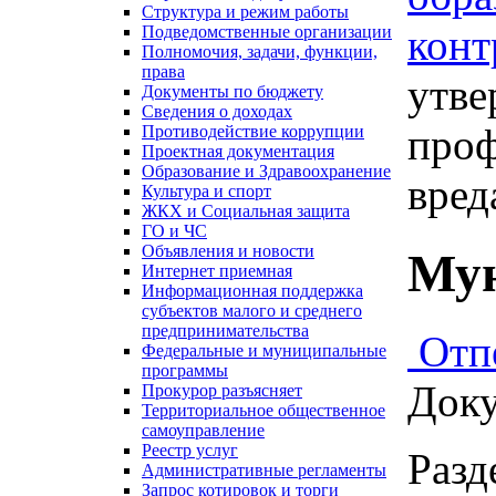
Структура и режим работы
конт
Подведомственные организации
Полномочия, задачи, функции,
права
утв
Документы по бюджету
Сведения о доходах
проф
Противодействие коррупции
Проектная документация
Образование и Здравоохранение
вред
Культура и спорт
ЖКХ и Социальная защита
ГО и ЧС
Объявления и новости
Мун
Интернет приемная
Информационная поддержка
субъектов малого и среднего
предпринимательства
Отп
Федеральные и муниципальные
программы
Доку
Прокурор разъясняет
Территориальное общественное
самоуправление
Реестр услуг
Разд
Административные регламенты
Запрос котировок и торги