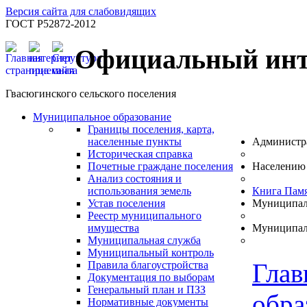
Версия сайта для слабовидящих
ГОСТ Р52872-2012
Официальный инт
Гвасюгинского сельского поселения
Муниципальное образование
Границы поселения, карта,
населенные пункты
Администр
Историческая справка
Почетные граждане поселения
Населению
Анализ состояния и
использования земель
Книга Пам
Устав поселения
Муниципал
Реестр муниципального
имущества
Муниципал
Муниципальная служба
Муниципальный контроль
Глав
Правила благоустройства
Документация по выборам
Генеральный план и ПЗЗ
обра
Нормативные документы