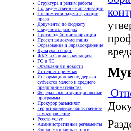
Структура и режим работы
конт
Подведомственные организации
Полномочия, задачи, функции,
права
утв
Документы по бюджету
Сведения о доходах
проф
Противодействие коррупции
Проектная документация
Образование и Здравоохранение
вред
Культура и спорт
ЖКХ и Социальная защита
ГО и ЧС
Объявления и новости
Мун
Интернет приемная
Информационная поддержка
субъектов малого и среднего
предпринимательства
Отп
Федеральные и муниципальные
программы
Доку
Прокурор разъясняет
Территориальное общественное
самоуправление
Реестр услуг
Разд
Административные регламенты
Запрос котировок и торги